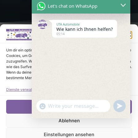
Let's chat on WhatsApp
UTA Automobile
Wie kann ich Ihnen helfen?
Einwilligung verwalten
05:14
Um dir ein optimales Erlebnis zu bieten, verwenden wir Technologien wie
Cookies, um Geräteinformationen zu speichern und/oder darauf
zuzugreifen. Wenn du diesen Technologien zustimmst, können wir Daten
wie das Surfverhalten oder eindeutige IDs auf dieser Website verarbeiten.
Wenn du deine Einwilligung nicht erteilst oder zurückziehst, können
bestimmte Merkmale und Funktionen beeinträchtigt werden.
Dienste verwalten
undefine
"+chaty_settings.lang.emoji_picker+"
Akzeptieren
WhatsApp Message
Ablehnen
Einstellungen ansehen