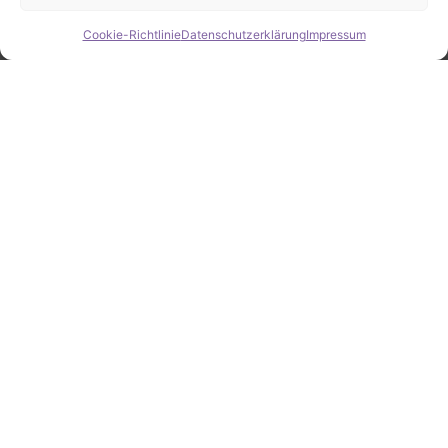
Cookie-Richtlinie
Datenschutzerklärung
Impressum
Hide chaty
ZAHLEN / FAKTEN
Erfolgsquote bei der
Fahrzeugsuche
Zahlreiche erfolgreiche Vermittlungen sprechen für
unsere gezielte und zuverlässige Fahrzeugsuche.
25
Jahre Erfahrung
100
%