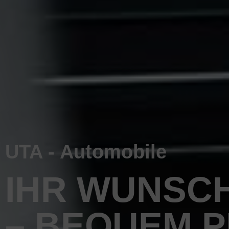
UTA - Automobile
IHR WUNSC
– BEQUEM 