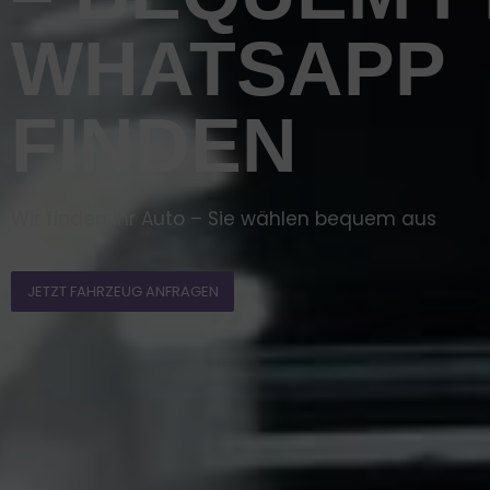
WHATSAPP
FINDEN
Wir finden Ihr Auto – Sie wählen bequem aus
JETZT FAHRZEUG ANFRAGEN