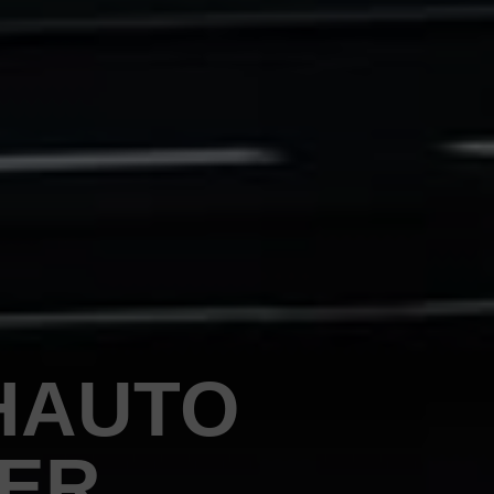
HAUTO
PER