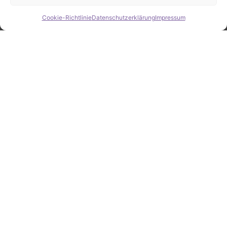
Cookie-Richtlinie
Datenschutzerklärung
Impressum
Hide chaty
ZAHLEN / FAKTEN
Erfolgsquote bei der
Fahrzeugsuche
Zahlreiche erfolgreiche Vermittlungen sprechen für
unsere gezielte und zuverlässige Fahrzeugsuche.
25
Jahre Erfahrung
100
%