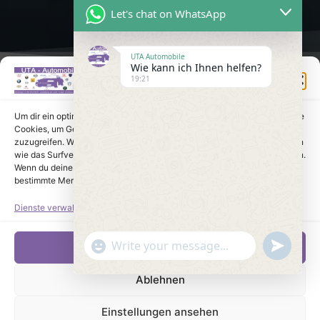
Let's chat on WhatsApp
UTA Automobile
Wie kann ich Ihnen helfen?
Einwilligung verwalten
19:21
Um dir ein optimales Erlebnis zu bieten, verwenden wir Technologien wie
Cookies, um Geräteinformationen zu speichern und/oder darauf
zuzugreifen. Wenn du diesen Technologien zustimmst, können wir Daten
wie das Surfverhalten oder eindeutige IDs auf dieser Website verarbeiten.
Wenn du deine Einwilligung nicht erteilst oder zurückziehst, können
bestimmte Merkmale und Funktionen beeinträchtigt werden.
Dienste verwalten
undefine
"+chaty_settings.lang.emoji_picker+"
Akzeptieren
WhatsApp Message
Ablehnen
Einstellungen ansehen