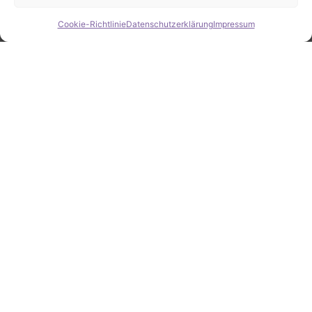
Cookie-Richtlinie
Datenschutzerklärung
Impressum
Hide chaty
ZAHLEN / FAKTEN
Erfolgsquote bei der
Fahrzeugsuche
Zahlreiche erfolgreiche Vermittlungen sprechen für
unsere gezielte und zuverlässige Fahrzeugsuche.
25
Jahre Erfahrung
100
%