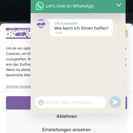
Let's chat on WhatsApp
UTA Automobile
Wie kann ich Ihnen helfen?
Einwilligung verwalten
10:49
Um dir ein optimales Erlebnis zu bieten, verwenden wir Technologien wie
Cookies, um Geräteinformationen zu speichern und/oder darauf
zuzugreifen. Wenn du diesen Technologien zustimmst, können wir Daten
wie das Surfverhalten oder eindeutige IDs auf dieser Website verarbeiten.
Wenn du deine Einwilligung nicht erteilst oder zurückziehst, können
bestimmte Merkmale und Funktionen beeinträchtigt werden.
Dienste verwalten
undefine
"+chaty_settings.lang.emoji_picker+"
Akzeptieren
WhatsApp Message
Ablehnen
Einstellungen ansehen