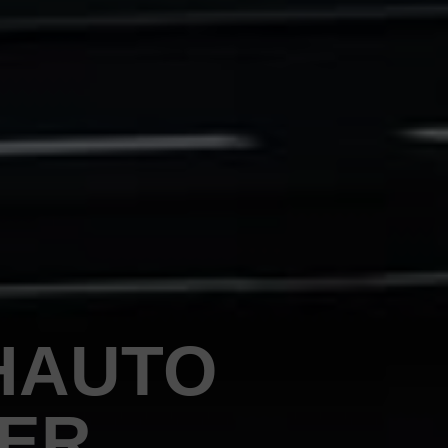
HAUTO
PER