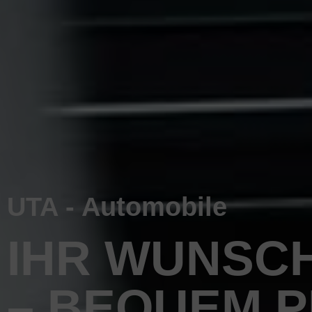
UTA - Automobile
IHR WUNSC
– BEQUEM 