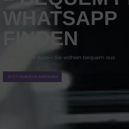
WHATSAPP
FINDEN
Wir finden Ihr Auto – Sie wählen bequem aus
JETZT FAHRZEUG ANFRAGEN