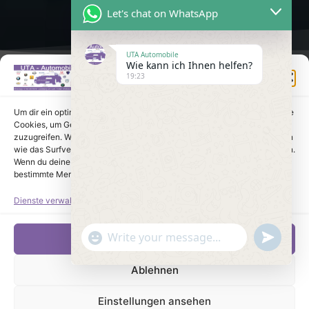
Let's chat on WhatsApp
UTA Automobile
Wie kann ich Ihnen helfen?
Einwilligung verwalten
19:23
Um dir ein optimales Erlebnis zu bieten, verwenden wir Technologien wie
Cookies, um Geräteinformationen zu speichern und/oder darauf
zuzugreifen. Wenn du diesen Technologien zustimmst, können wir Daten
wie das Surfverhalten oder eindeutige IDs auf dieser Website verarbeiten.
Wenn du deine Einwilligung nicht erteilst oder zurückziehst, können
bestimmte Merkmale und Funktionen beeinträchtigt werden.
Dienste verwalten
undefine
"+chaty_settings.lang.emoji_picker+"
Akzeptieren
WhatsApp Message
Ablehnen
Einstellungen ansehen