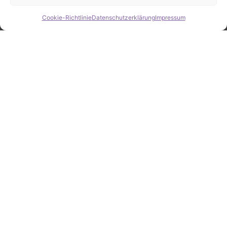
Cookie-Richtlinie
Datenschutzerklärung
Impressum
Hide chaty
ZAHLEN / FAKTEN
Erfolgsquote bei der
Fahrzeugsuche
Zahlreiche erfolgreiche Vermittlungen sprechen für
unsere gezielte und zuverlässige Fahrzeugsuche.
25
Jahre Erfahrung
100
%