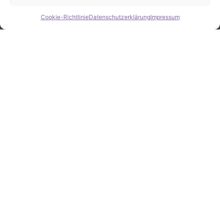
Cookie-Richtlinie
Datenschutzerklärung
Impressum
Hide chaty
ZAHLEN / FAKTEN
Erfolgsquote bei der
Fahrzeugsuche
Zahlreiche erfolgreiche Vermittlungen sprechen für
unsere gezielte und zuverlässige Fahrzeugsuche.
25
Jahre Erfahrung
100
%