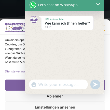
Let's chat on WhatsApp
UTA Automobile
Wie kann ich Ihnen helfen?
Einwilligung verwalten
13:09
Um dir ein optimales Erlebnis zu bieten, verwenden wir Technologien wie
Cookies, um Geräteinformationen zu speichern und/oder darauf
zuzugreifen. Wenn du diesen Technologien zustimmst, können wir Daten
wie das Surfverhalten oder eindeutige IDs auf dieser Website verarbeiten.
Wenn du deine Einwilligung nicht erteilst oder zurückziehst, können
bestimmte Merkmale und Funktionen beeinträchtigt werden.
Dienste verwalten
undefine
"+chaty_settings.lang.emoji_picker+"
Akzeptieren
WhatsApp Message
Ablehnen
Einstellungen ansehen