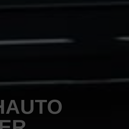
HAUTO
PER