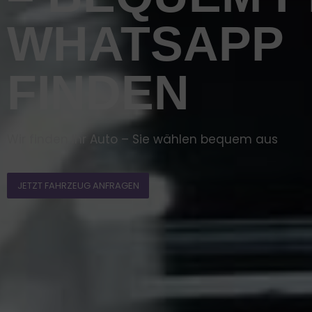
WHATSAPP
FINDEN
Wir finden Ihr Auto – Sie wählen bequem aus
JETZT FAHRZEUG ANFRAGEN