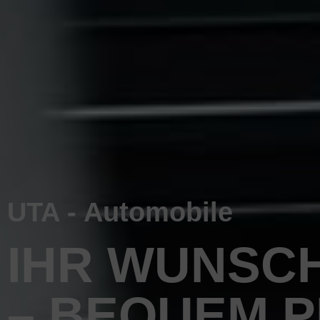
UTA - Automobile
IHR WUNSC
– BEQUEM 