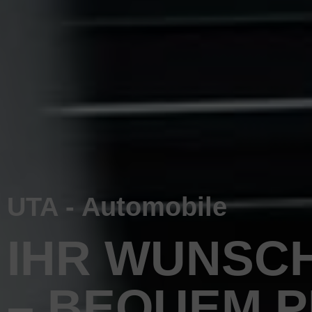
UTA - Automobile
IHR WUNSC
– BEQUEM 