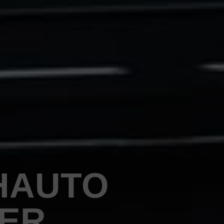
HAUTO
PER