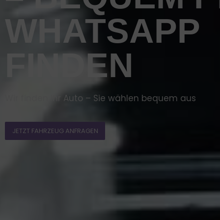
WHATSAPP
FINDEN
Wir finden Ihr Auto – Sie wählen bequem aus
JETZT FAHRZEUG ANFRAGEN