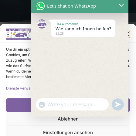
Let's chat on WhatsApp
UTA Automobile
Wie kann ich Ihnen helfen?
Einwilligung verwalten
23:28
Um dir ein optimales Erlebnis zu bieten, verwenden wir Technologien wie
Cookies, um Geräteinformationen zu speichern und/oder darauf
zuzugreifen. Wenn du diesen Technologien zustimmst, können wir Daten
wie das Surfverhalten oder eindeutige IDs auf dieser Website verarbeiten.
Wenn du deine Einwilligung nicht erteilst oder zurückziehst, können
bestimmte Merkmale und Funktionen beeinträchtigt werden.
Dienste verwalten
undefine
"+chaty_settings.lang.emoji_picker+"
Akzeptieren
WhatsApp Message
Ablehnen
Einstellungen ansehen