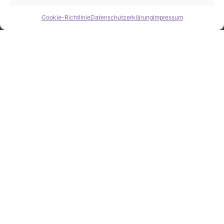
Cookie-Richtlinie
Datenschutzerklärung
Impressum
Hide chaty
ZAHLEN / FAKTEN
Erfolgsquote bei der
Fahrzeugsuche
Zahlreiche erfolgreiche Vermittlungen sprechen für
unsere gezielte und zuverlässige Fahrzeugsuche.
25
Jahre Erfahrung
100
%