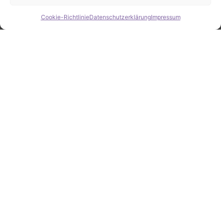
Cookie-Richtlinie
Datenschutzerklärung
Impressum
Hide chaty
ZAHLEN / FAKTEN
Erfolgsquote bei der
Fahrzeugsuche
Zahlreiche erfolgreiche Vermittlungen sprechen für
unsere gezielte und zuverlässige Fahrzeugsuche.
25
Jahre Erfahrung
100
%