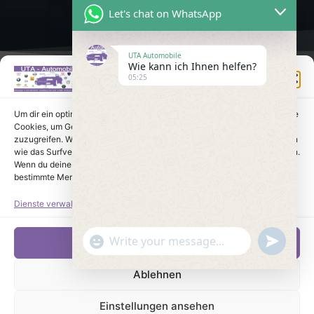
Let's chat on WhatsApp
UTA Automobile
Wie kann ich Ihnen helfen?
Einwilligung verwalten
05:25
Um dir ein optimales Erlebnis zu bieten, verwenden wir Technologien wie
Cookies, um Geräteinformationen zu speichern und/oder darauf
zuzugreifen. Wenn du diesen Technologien zustimmst, können wir Daten
wie das Surfverhalten oder eindeutige IDs auf dieser Website verarbeiten.
Wenn du deine Einwilligung nicht erteilst oder zurückziehst, können
bestimmte Merkmale und Funktionen beeinträchtigt werden.
Dienste verwalten
undefine
"+chaty_settings.lang.emoji_picker+"
Akzeptieren
WhatsApp Message
Ablehnen
Einstellungen ansehen