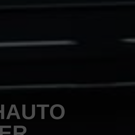
HAUTO
PER