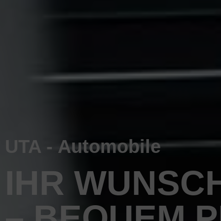
UTA - Automobile
IHR WUNSC
– BEQUEM 