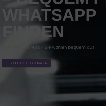
WHATSAPP
FINDEN
Wir finden Ihr Auto – Sie wählen bequem aus
JETZT FAHRZEUG ANFRAGEN