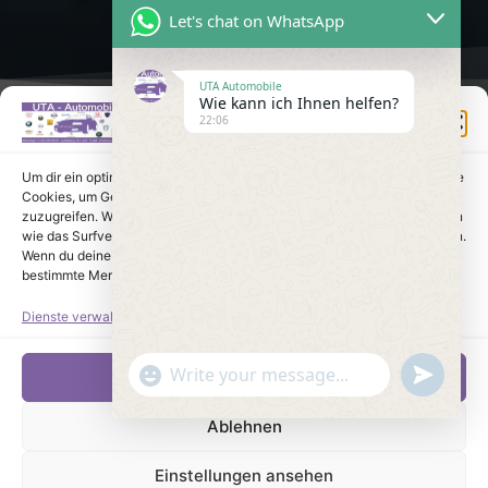
Let's chat on WhatsApp
UTA Automobile
Wie kann ich Ihnen helfen?
Einwilligung verwalten
22:06
Um dir ein optimales Erlebnis zu bieten, verwenden wir Technologien wie
Cookies, um Geräteinformationen zu speichern und/oder darauf
zuzugreifen. Wenn du diesen Technologien zustimmst, können wir Daten
wie das Surfverhalten oder eindeutige IDs auf dieser Website verarbeiten.
Wenn du deine Einwilligung nicht erteilst oder zurückziehst, können
bestimmte Merkmale und Funktionen beeinträchtigt werden.
Dienste verwalten
undefine
"+chaty_settings.lang.emoji_picker+"
Akzeptieren
WhatsApp Message
Ablehnen
Einstellungen ansehen