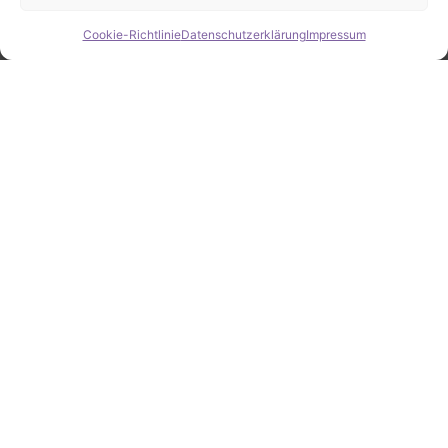
Cookie-Richtlinie
Datenschutzerklärung
Impressum
Hide chaty
ZAHLEN / FAKTEN
Erfolgsquote bei der
Fahrzeugsuche
Zahlreiche erfolgreiche Vermittlungen sprechen für
unsere gezielte und zuverlässige Fahrzeugsuche.
25
Jahre Erfahrung
100
%