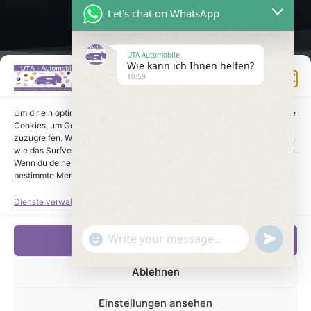
Let's chat on WhatsApp
UTA Automobile
Wie kann ich Ihnen helfen?
Einwilligung verwalten
10:59
Um dir ein optimales Erlebnis zu bieten, verwenden wir Technologien wie
Cookies, um Geräteinformationen zu speichern und/oder darauf
zuzugreifen. Wenn du diesen Technologien zustimmst, können wir Daten
wie das Surfverhalten oder eindeutige IDs auf dieser Website verarbeiten.
Wenn du deine Einwilligung nicht erteilst oder zurückziehst, können
bestimmte Merkmale und Funktionen beeinträchtigt werden.
Dienste verwalten
undefine
"+chaty_settings.lang.emoji_picker+"
Akzeptieren
WhatsApp Message
Ablehnen
Einstellungen ansehen