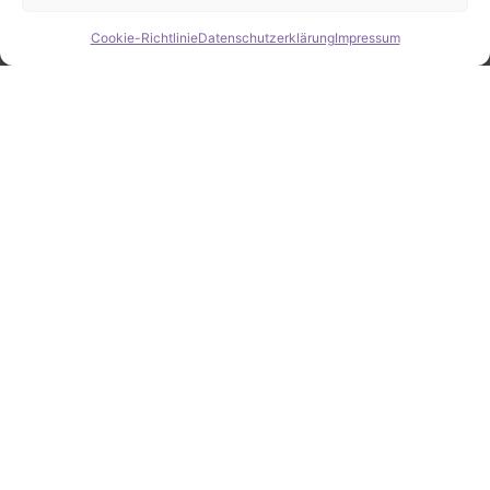
Cookie-Richtlinie
Datenschutzerklärung
Impressum
Hide chaty
ZAHLEN / FAKTEN
Erfolgsquote bei der
Fahrzeugsuche
Zahlreiche erfolgreiche Vermittlungen sprechen für
unsere gezielte und zuverlässige Fahrzeugsuche.
25
Jahre Erfahrung
100
%