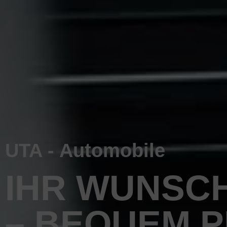
UTA - Automobile
IHR WUNSC
– BEQUEM 