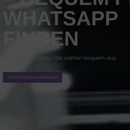
WHATSAPP
FINDEN
Wir finden Ihr Auto – Sie wählen bequem aus
JETZT FAHRZEUG ANFRAGEN