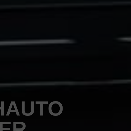
HAUTO
PER