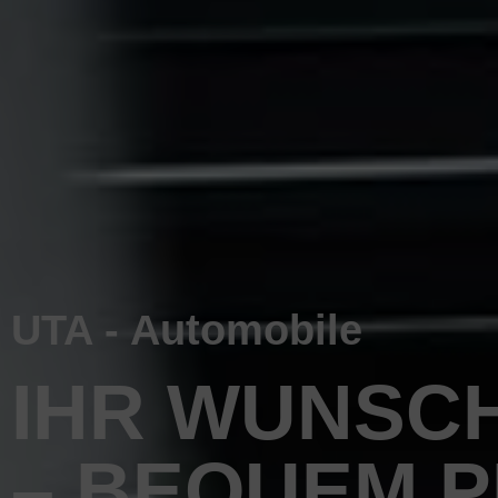
UTA - Automobile
IHR WUNSC
– BEQUEM 