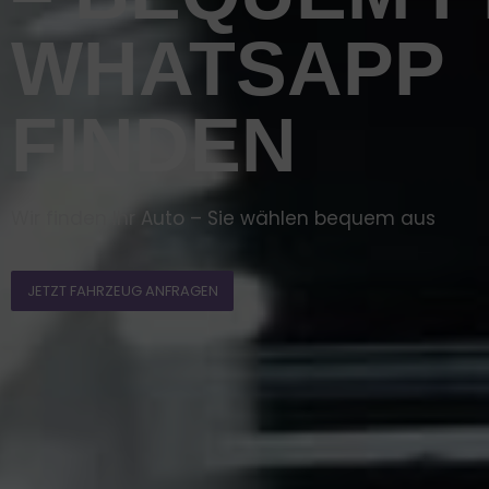
WHATSAPP
FINDEN
Wir finden Ihr Auto – Sie wählen bequem aus
JETZT FAHRZEUG ANFRAGEN