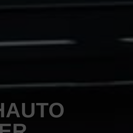
HAUTO
PER