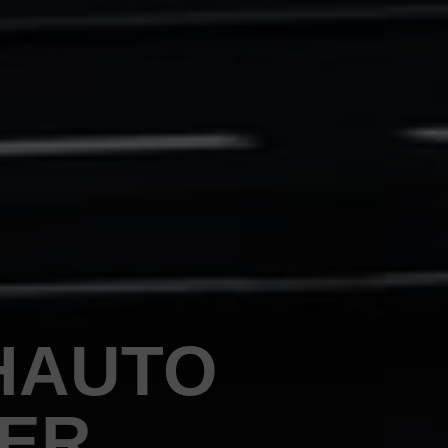
HAUTO
PER