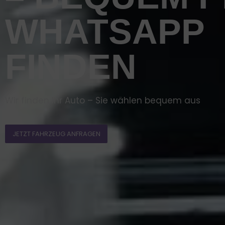
WHATSAPP
FINDEN
Wir finden Ihr Auto – Sie wählen bequem aus
JETZT FAHRZEUG ANFRAGEN