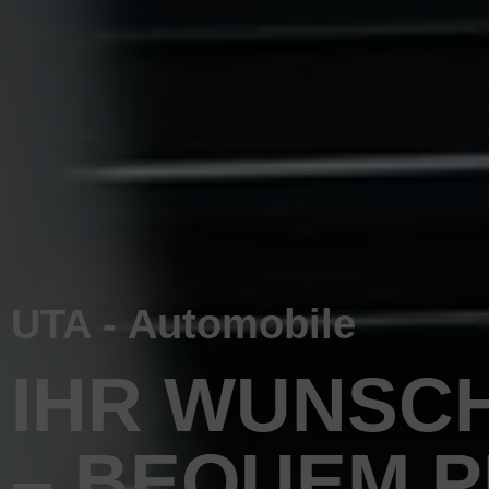
UTA - Automobile
IHR WUNSC
– BEQUEM 