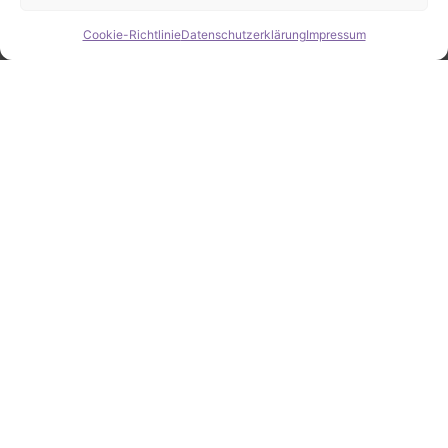
Cookie-Richtlinie
Datenschutzerklärung
Impressum
Hide chaty
ZAHLEN / FAKTEN
Erfolgsquote bei der
Fahrzeugsuche
Zahlreiche erfolgreiche Vermittlungen sprechen für
unsere gezielte und zuverlässige Fahrzeugsuche.
25
Jahre Erfahrung
100
%