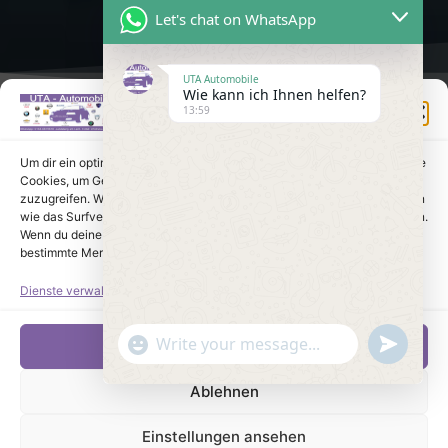
Let's chat on WhatsApp
UTA Automobile
Wie kann ich Ihnen helfen?
Einwilligung verwalten
13:59
Um dir ein optimales Erlebnis zu bieten, verwenden wir Technologien wie
Cookies, um Geräteinformationen zu speichern und/oder darauf
zuzugreifen. Wenn du diesen Technologien zustimmst, können wir Daten
wie das Surfverhalten oder eindeutige IDs auf dieser Website verarbeiten.
Wenn du deine Einwilligung nicht erteilst oder zurückziehst, können
bestimmte Merkmale und Funktionen beeinträchtigt werden.
Dienste verwalten
undefine
"+chaty_settings.lang.emoji_picker+"
Akzeptieren
WhatsApp Message
Ablehnen
Einstellungen ansehen