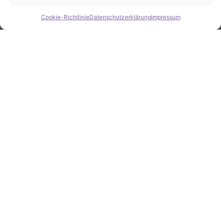
Cookie-Richtlinie
Datenschutzerklärung
Impressum
Hide chaty
ZAHLEN / FAKTEN
Erfolgsquote bei der
Fahrzeugsuche
Zahlreiche erfolgreiche Vermittlungen sprechen für
unsere gezielte und zuverlässige Fahrzeugsuche.
25
Jahre Erfahrung
100
%