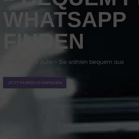
WHATSAPP
FINDEN
Wir finden Ihr Auto – Sie wählen bequem aus
JETZT FAHRZEUG ANFRAGEN