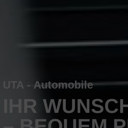
UTA - Automobile
IHR WUNSC
– BEQUEM 