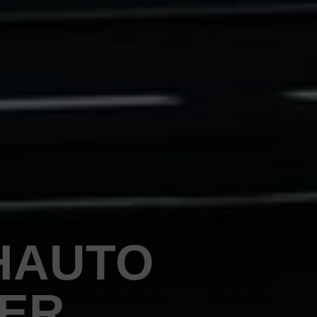
HAUTO
PER