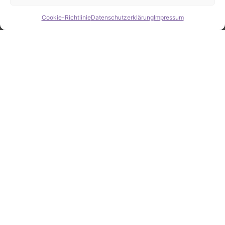
Cookie-Richtlinie
Datenschutzerklärung
Impressum
Hide chaty
ZAHLEN / FAKTEN
Erfolgsquote bei der
Fahrzeugsuche
Zahlreiche erfolgreiche Vermittlungen sprechen für
unsere gezielte und zuverlässige Fahrzeugsuche.
25
Jahre Erfahrung
100
%