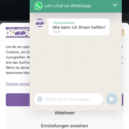
Let's chat on WhatsApp
UTA Automobile
Wie kann ich Ihnen helfen?
Einwilligung verwalten
10:20
Um dir ein optimales Erlebnis zu bieten, verwenden wir Technologien wie
Cookies, um Geräteinformationen zu speichern und/oder darauf
zuzugreifen. Wenn du diesen Technologien zustimmst, können wir Daten
wie das Surfverhalten oder eindeutige IDs auf dieser Website verarbeiten.
Wenn du deine Einwilligung nicht erteilst oder zurückziehst, können
bestimmte Merkmale und Funktionen beeinträchtigt werden.
Dienste verwalten
undefine
"+chaty_settings.lang.emoji_picker+"
Akzeptieren
WhatsApp Message
Ablehnen
Einstellungen ansehen