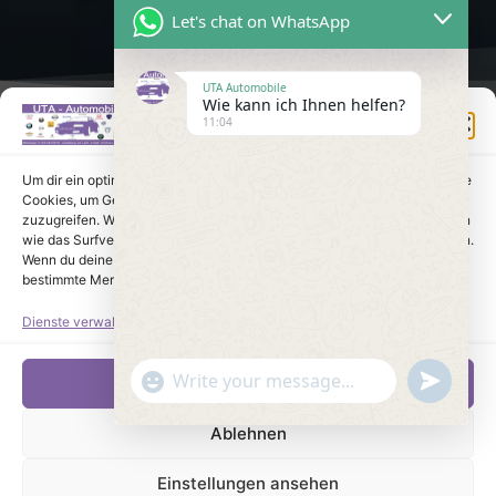
Let's chat on WhatsApp
UTA Automobile
Wie kann ich Ihnen helfen?
Einwilligung verwalten
11:04
Um dir ein optimales Erlebnis zu bieten, verwenden wir Technologien wie
Cookies, um Geräteinformationen zu speichern und/oder darauf
zuzugreifen. Wenn du diesen Technologien zustimmst, können wir Daten
wie das Surfverhalten oder eindeutige IDs auf dieser Website verarbeiten.
Wenn du deine Einwilligung nicht erteilst oder zurückziehst, können
bestimmte Merkmale und Funktionen beeinträchtigt werden.
Dienste verwalten
undefine
"+chaty_settings.lang.emoji_picker+"
Akzeptieren
WhatsApp Message
Ablehnen
Einstellungen ansehen