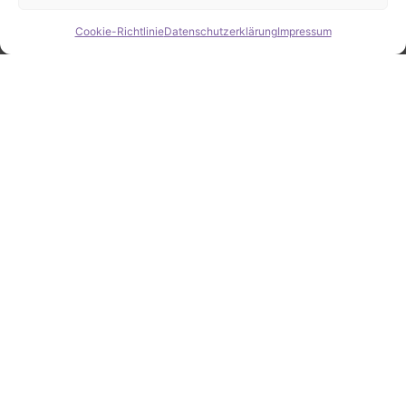
Cookie-Richtlinie
Datenschutzerklärung
Impressum
Hide chaty
ZAHLEN / FAKTEN
Erfolgsquote bei der
Fahrzeugsuche
Zahlreiche erfolgreiche Vermittlungen sprechen für
unsere gezielte und zuverlässige Fahrzeugsuche.
25
Jahre Erfahrung
100
%