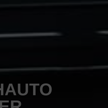
HAUTO
PER