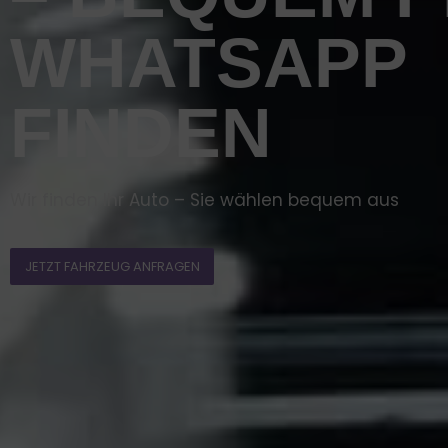
WHATSAPP
FINDEN
Wir finden Ihr Auto – Sie wählen bequem aus
JETZT FAHRZEUG ANFRAGEN