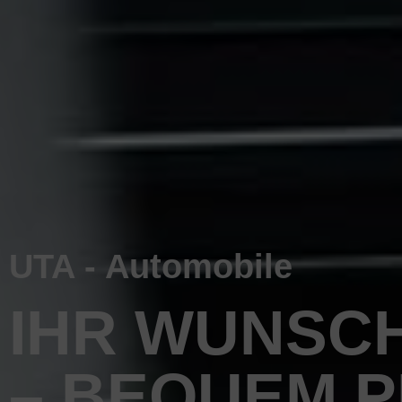
UTA - Automobile
IHR WUNSC
– BEQUEM 