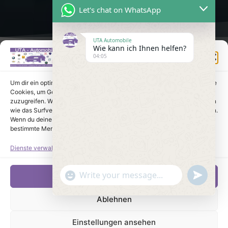
Let's chat on WhatsApp
UTA Automobile
Wie kann ich Ihnen helfen?
Einwilligung verwalten
04:05
Um dir ein optimales Erlebnis zu bieten, verwenden wir Technologien wie
Cookies, um Geräteinformationen zu speichern und/oder darauf
zuzugreifen. Wenn du diesen Technologien zustimmst, können wir Daten
wie das Surfverhalten oder eindeutige IDs auf dieser Website verarbeiten.
Wenn du deine Einwilligung nicht erteilst oder zurückziehst, können
bestimmte Merkmale und Funktionen beeinträchtigt werden.
Dienste verwalten
undefine
"+chaty_settings.lang.emoji_picker+"
Akzeptieren
WhatsApp Message
Ablehnen
Einstellungen ansehen