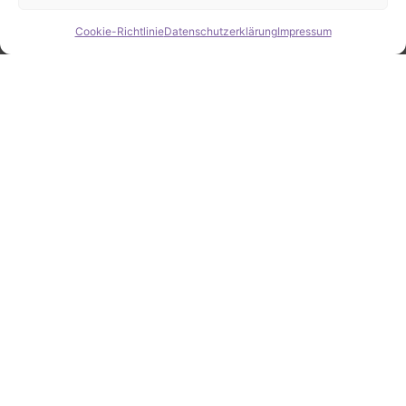
Cookie-Richtlinie
Datenschutzerklärung
Impressum
Hide chaty
ZAHLEN / FAKTEN
Erfolgsquote bei der
Fahrzeugsuche
Zahlreiche erfolgreiche Vermittlungen sprechen für
unsere gezielte und zuverlässige Fahrzeugsuche.
25
Jahre Erfahrung
100
%