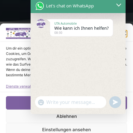
Let's chat on WhatsApp
UTA Automobile
Wie kann ich Ihnen helfen?
Einwilligung verwalten
08:30
Um dir ein optimales Erlebnis zu bieten, verwenden wir Technologien wie
Cookies, um Geräteinformationen zu speichern und/oder darauf
zuzugreifen. Wenn du diesen Technologien zustimmst, können wir Daten
wie das Surfverhalten oder eindeutige IDs auf dieser Website verarbeiten.
Wenn du deine Einwilligung nicht erteilst oder zurückziehst, können
bestimmte Merkmale und Funktionen beeinträchtigt werden.
Dienste verwalten
undefine
"+chaty_settings.lang.emoji_picker+"
Akzeptieren
WhatsApp Message
Ablehnen
Einstellungen ansehen