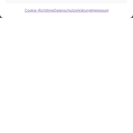
Cookie-Richtlinie
Datenschutzerklärung
Impressum
Hide chaty
ZAHLEN / FAKTEN
Erfolgsquote bei der
Fahrzeugsuche
Zahlreiche erfolgreiche Vermittlungen sprechen für
unsere gezielte und zuverlässige Fahrzeugsuche.
25
Jahre Erfahrung
100
%