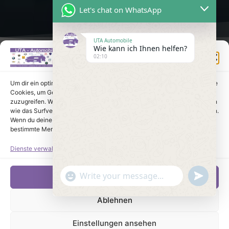
Let's chat on WhatsApp
UTA Automobile
Wie kann ich Ihnen helfen?
Einwilligung verwalten
02:10
Um dir ein optimales Erlebnis zu bieten, verwenden wir Technologien wie
Cookies, um Geräteinformationen zu speichern und/oder darauf
zuzugreifen. Wenn du diesen Technologien zustimmst, können wir Daten
wie das Surfverhalten oder eindeutige IDs auf dieser Website verarbeiten.
Wenn du deine Einwilligung nicht erteilst oder zurückziehst, können
bestimmte Merkmale und Funktionen beeinträchtigt werden.
Dienste verwalten
undefine
"+chaty_settings.lang.emoji_picker+"
Akzeptieren
WhatsApp Message
Ablehnen
Einstellungen ansehen