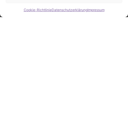
Cookie-Richtlinie
Datenschutzerklärung
Impressum
Hide chaty
ZAHLEN / FAKTEN
Erfolgsquote bei der
Fahrzeugsuche
Zahlreiche erfolgreiche Vermittlungen sprechen für
unsere gezielte und zuverlässige Fahrzeugsuche.
25
Jahre Erfahrung
100
%