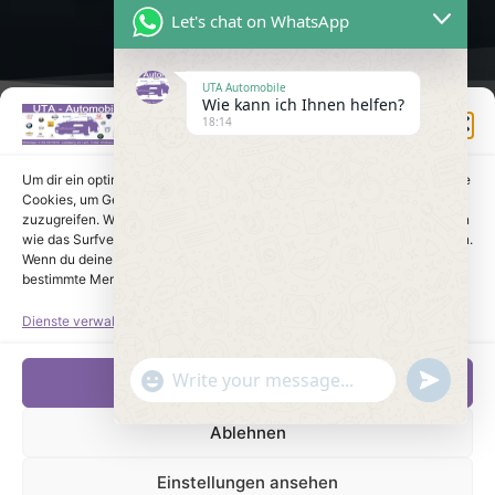
Let's chat on WhatsApp
UTA Automobile
Wie kann ich Ihnen helfen?
Einwilligung verwalten
18:14
Um dir ein optimales Erlebnis zu bieten, verwenden wir Technologien wie
Cookies, um Geräteinformationen zu speichern und/oder darauf
zuzugreifen. Wenn du diesen Technologien zustimmst, können wir Daten
wie das Surfverhalten oder eindeutige IDs auf dieser Website verarbeiten.
Wenn du deine Einwilligung nicht erteilst oder zurückziehst, können
bestimmte Merkmale und Funktionen beeinträchtigt werden.
Dienste verwalten
undefine
"+chaty_settings.lang.emoji_picker+"
Akzeptieren
WhatsApp Message
Ablehnen
Einstellungen ansehen