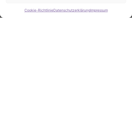
Cookie-Richtlinie
Datenschutzerklärung
Impressum
Hide chaty
ZAHLEN / FAKTEN
Erfolgsquote bei der
Fahrzeugsuche
Zahlreiche erfolgreiche Vermittlungen sprechen für
unsere gezielte und zuverlässige Fahrzeugsuche.
25
Jahre Erfahrung
100
%