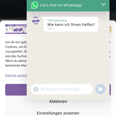
Let's chat on WhatsApp
UTA Automobile
Wie kann ich Ihnen helfen?
Einwilligung verwalten
14:12
Um dir ein optimales Erlebnis zu bieten, verwenden wir Technologien wie
Cookies, um Geräteinformationen zu speichern und/oder darauf
zuzugreifen. Wenn du diesen Technologien zustimmst, können wir Daten
wie das Surfverhalten oder eindeutige IDs auf dieser Website verarbeiten.
Wenn du deine Einwilligung nicht erteilst oder zurückziehst, können
bestimmte Merkmale und Funktionen beeinträchtigt werden.
Dienste verwalten
undefine
"+chaty_settings.lang.emoji_picker+"
Akzeptieren
WhatsApp Message
Ablehnen
Einstellungen ansehen