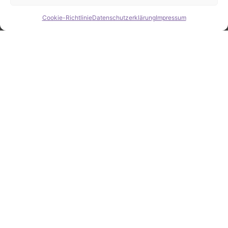
Cookie-Richtlinie
Datenschutzerklärung
Impressum
Hide chaty
ZAHLEN / FAKTEN
Erfolgsquote bei der
Fahrzeugsuche
Zahlreiche erfolgreiche Vermittlungen sprechen für
unsere gezielte und zuverlässige Fahrzeugsuche.
25
Jahre Erfahrung
100
%