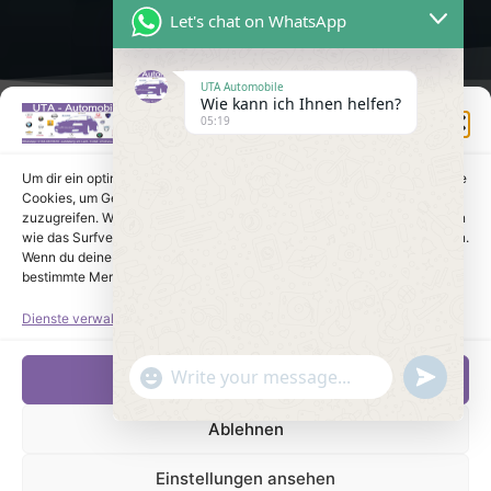
Let's chat on WhatsApp
UTA Automobile
Wie kann ich Ihnen helfen?
Einwilligung verwalten
05:19
Um dir ein optimales Erlebnis zu bieten, verwenden wir Technologien wie
Cookies, um Geräteinformationen zu speichern und/oder darauf
zuzugreifen. Wenn du diesen Technologien zustimmst, können wir Daten
wie das Surfverhalten oder eindeutige IDs auf dieser Website verarbeiten.
Wenn du deine Einwilligung nicht erteilst oder zurückziehst, können
bestimmte Merkmale und Funktionen beeinträchtigt werden.
Dienste verwalten
undefine
"+chaty_settings.lang.emoji_picker+"
Akzeptieren
WhatsApp Message
Ablehnen
Einstellungen ansehen