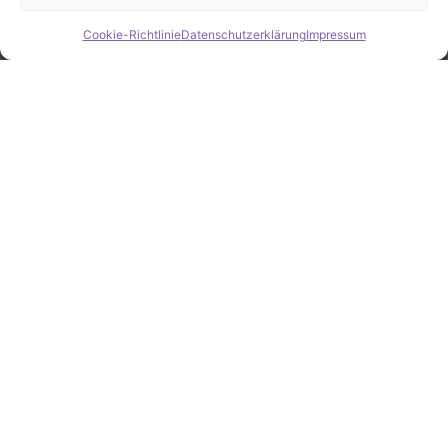
Cookie-Richtlinie
Datenschutzerklärung
Impressum
Hide chaty
ZAHLEN / FAKTEN
Erfolgsquote bei der
Fahrzeugsuche
Zahlreiche erfolgreiche Vermittlungen sprechen für
unsere gezielte und zuverlässige Fahrzeugsuche.
25
Jahre Erfahrung
100
%