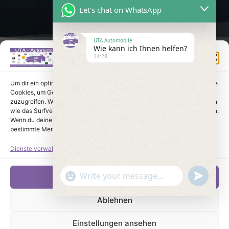
Let's chat on WhatsApp
UTA Automobile
Wie kann ich Ihnen helfen?
Einwilligung verwalten
14:28
Um dir ein optimales Erlebnis zu bieten, verwenden wir Technologien wie
Cookies, um Geräteinformationen zu speichern und/oder darauf
zuzugreifen. Wenn du diesen Technologien zustimmst, können wir Daten
wie das Surfverhalten oder eindeutige IDs auf dieser Website verarbeiten.
Wenn du deine Einwilligung nicht erteilst oder zurückziehst, können
bestimmte Merkmale und Funktionen beeinträchtigt werden.
Dienste verwalten
undefine
"+chaty_settings.lang.emoji_picker+"
Akzeptieren
WhatsApp Message
Ablehnen
Einstellungen ansehen