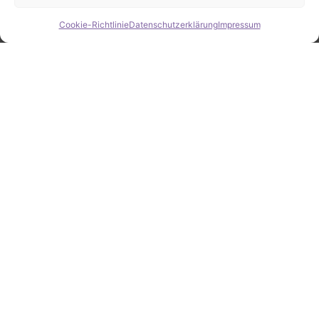
Cookie-Richtlinie
Datenschutzerklärung
Impressum
Hide chaty
ZAHLEN / FAKTEN
Erfolgsquote bei der
Fahrzeugsuche
Zahlreiche erfolgreiche Vermittlungen sprechen für
unsere gezielte und zuverlässige Fahrzeugsuche.
25
Jahre Erfahrung
100
%