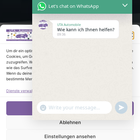
Let's chat on WhatsApp
UTA Automobile
Wie kann ich Ihnen helfen?
Einwilligung verwalten
09:36
Um dir ein optimales Erlebnis zu bieten, verwenden wir Technologien wie
Cookies, um Geräteinformationen zu speichern und/oder darauf
zuzugreifen. Wenn du diesen Technologien zustimmst, können wir Daten
wie das Surfverhalten oder eindeutige IDs auf dieser Website verarbeiten.
Wenn du deine Einwilligung nicht erteilst oder zurückziehst, können
bestimmte Merkmale und Funktionen beeinträchtigt werden.
Dienste verwalten
undefine
"+chaty_settings.lang.emoji_picker+"
Akzeptieren
WhatsApp Message
Ablehnen
Einstellungen ansehen