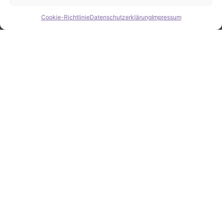
Cookie-Richtlinie
Datenschutzerklärung
Impressum
Hide chaty
ZAHLEN / FAKTEN
Erfolgsquote bei der
Fahrzeugsuche
Zahlreiche erfolgreiche Vermittlungen sprechen für
unsere gezielte und zuverlässige Fahrzeugsuche.
25
Jahre Erfahrung
100
%