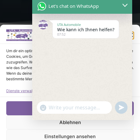
Let's chat on WhatsApp
UTA Automobile
Wie kann ich Ihnen helfen?
Einwilligung verwalten
07:52
Um dir ein optimales Erlebnis zu bieten, verwenden wir Technologien wie
Cookies, um Geräteinformationen zu speichern und/oder darauf
zuzugreifen. Wenn du diesen Technologien zustimmst, können wir Daten
wie das Surfverhalten oder eindeutige IDs auf dieser Website verarbeiten.
Wenn du deine Einwilligung nicht erteilst oder zurückziehst, können
bestimmte Merkmale und Funktionen beeinträchtigt werden.
Dienste verwalten
undefine
"+chaty_settings.lang.emoji_picker+"
Akzeptieren
WhatsApp Message
Ablehnen
Einstellungen ansehen