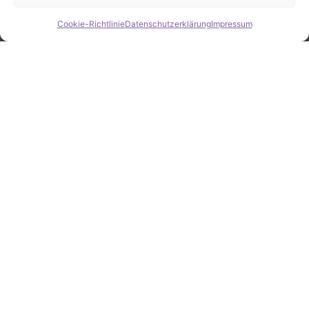
Cookie-Richtlinie
Datenschutzerklärung
Impressum
Hide chaty
ZAHLEN / FAKTEN
Erfolgsquote bei der
Fahrzeugsuche
Zahlreiche erfolgreiche Vermittlungen sprechen für
unsere gezielte und zuverlässige Fahrzeugsuche.
25
Jahre Erfahrung
100
%