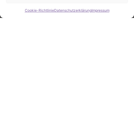
Cookie-Richtlinie
Datenschutzerklärung
Impressum
Hide chaty
ZAHLEN / FAKTEN
Erfolgsquote bei der
Fahrzeugsuche
Zahlreiche erfolgreiche Vermittlungen sprechen für
unsere gezielte und zuverlässige Fahrzeugsuche.
25
Jahre Erfahrung
100
%