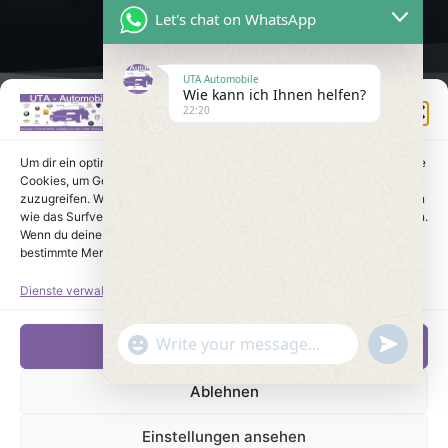
Let's chat on WhatsApp
UTA Automobile
Wie kann ich Ihnen helfen?
Einwilligung verwalten
22:20
Um dir ein optimales Erlebnis zu bieten, verwenden wir Technologien wie
Cookies, um Geräteinformationen zu speichern und/oder darauf
zuzugreifen. Wenn du diesen Technologien zustimmst, können wir Daten
wie das Surfverhalten oder eindeutige IDs auf dieser Website verarbeiten.
Wenn du deine Einwilligung nicht erteilst oder zurückziehst, können
bestimmte Merkmale und Funktionen beeinträchtigt werden.
Dienste verwalten
undefine
"+chaty_settings.lang.emoji_picker+"
Akzeptieren
WhatsApp Message
Ablehnen
Einstellungen ansehen