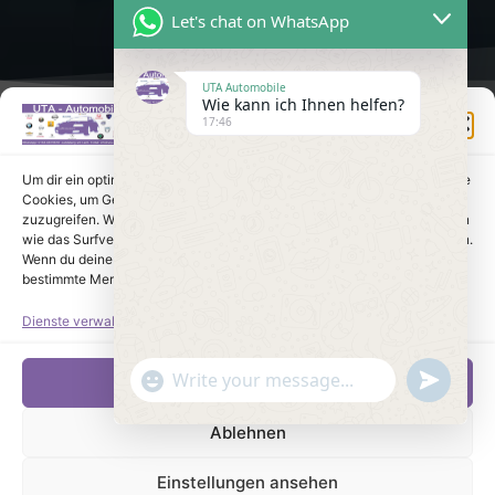
Let's chat on WhatsApp
UTA Automobile
Wie kann ich Ihnen helfen?
Einwilligung verwalten
17:46
Um dir ein optimales Erlebnis zu bieten, verwenden wir Technologien wie
Cookies, um Geräteinformationen zu speichern und/oder darauf
zuzugreifen. Wenn du diesen Technologien zustimmst, können wir Daten
wie das Surfverhalten oder eindeutige IDs auf dieser Website verarbeiten.
Wenn du deine Einwilligung nicht erteilst oder zurückziehst, können
bestimmte Merkmale und Funktionen beeinträchtigt werden.
Dienste verwalten
undefine
"+chaty_settings.lang.emoji_picker+"
Akzeptieren
WhatsApp Message
Ablehnen
Einstellungen ansehen