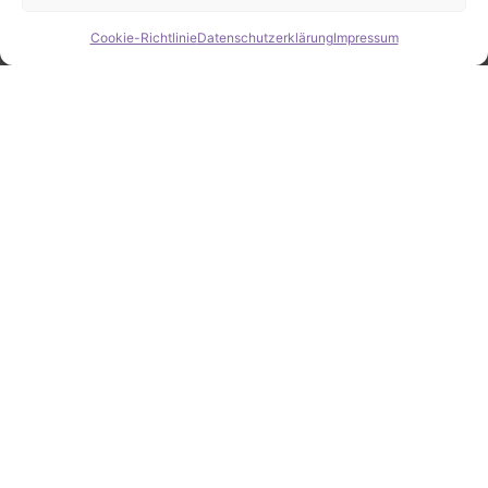
Cookie-Richtlinie
Datenschutzerklärung
Impressum
Hide chaty
ZAHLEN / FAKTEN
Erfolgsquote bei der
Fahrzeugsuche
Zahlreiche erfolgreiche Vermittlungen sprechen für
unsere gezielte und zuverlässige Fahrzeugsuche.
25
Jahre Erfahrung
100
%