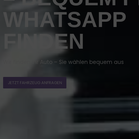
WHATSAPP
FINDEN
Wir finden Ihr Auto – Sie wählen bequem aus
JETZT FAHRZEUG ANFRAGEN