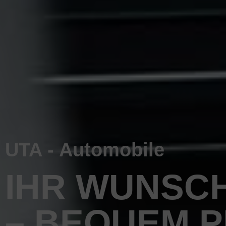
UTA - Automobile
IHR WUNSC
– BEQUEM 