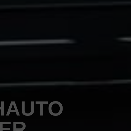
HAUTO
PER