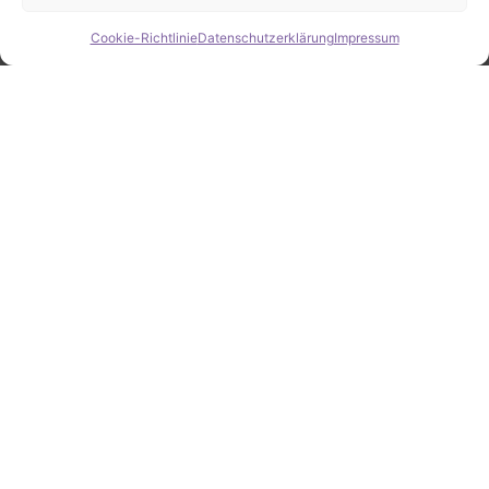
Cookie-Richtlinie
Datenschutzerklärung
Impressum
Hide chaty
ZAHLEN / FAKTEN
Erfolgsquote bei der
Fahrzeugsuche
Zahlreiche erfolgreiche Vermittlungen sprechen für
unsere gezielte und zuverlässige Fahrzeugsuche.
25
Jahre Erfahrung
100
%