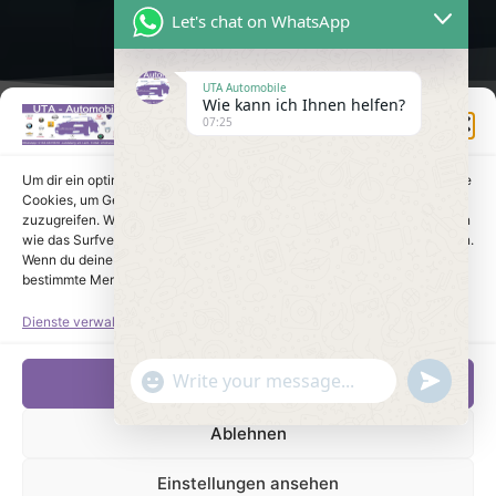
Let's chat on WhatsApp
UTA Automobile
Wie kann ich Ihnen helfen?
Einwilligung verwalten
07:25
Um dir ein optimales Erlebnis zu bieten, verwenden wir Technologien wie
Cookies, um Geräteinformationen zu speichern und/oder darauf
zuzugreifen. Wenn du diesen Technologien zustimmst, können wir Daten
wie das Surfverhalten oder eindeutige IDs auf dieser Website verarbeiten.
Wenn du deine Einwilligung nicht erteilst oder zurückziehst, können
bestimmte Merkmale und Funktionen beeinträchtigt werden.
Dienste verwalten
undefine
"+chaty_settings.lang.emoji_picker+"
Akzeptieren
WhatsApp Message
Ablehnen
Einstellungen ansehen