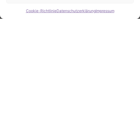
Cookie-Richtlinie
Datenschutzerklärung
Impressum
Hide chaty
ZAHLEN / FAKTEN
Erfolgsquote bei der
Fahrzeugsuche
Zahlreiche erfolgreiche Vermittlungen sprechen für
unsere gezielte und zuverlässige Fahrzeugsuche.
25
Jahre Erfahrung
100
%