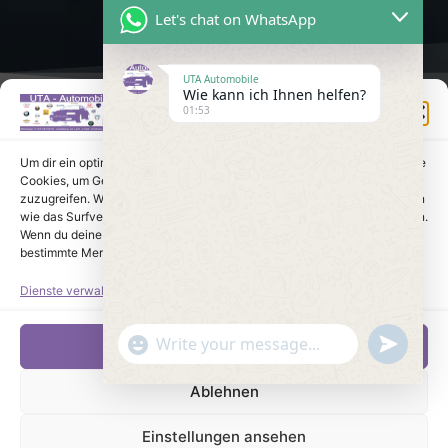
Let's chat on WhatsApp
UTA Automobile
Wie kann ich Ihnen helfen?
Einwilligung verwalten
01:53
Um dir ein optimales Erlebnis zu bieten, verwenden wir Technologien wie
Cookies, um Geräteinformationen zu speichern und/oder darauf
zuzugreifen. Wenn du diesen Technologien zustimmst, können wir Daten
wie das Surfverhalten oder eindeutige IDs auf dieser Website verarbeiten.
Wenn du deine Einwilligung nicht erteilst oder zurückziehst, können
bestimmte Merkmale und Funktionen beeinträchtigt werden.
Dienste verwalten
undefine
"+chaty_settings.lang.emoji_picker+"
Akzeptieren
WhatsApp Message
Ablehnen
Einstellungen ansehen