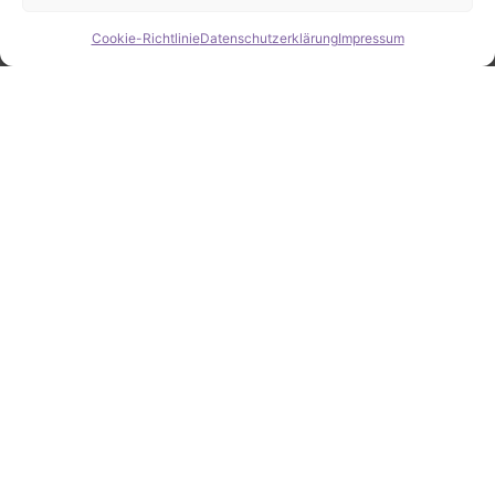
Cookie-Richtlinie
Datenschutzerklärung
Impressum
Hide chaty
ZAHLEN / FAKTEN
Erfolgsquote bei der
Fahrzeugsuche
Zahlreiche erfolgreiche Vermittlungen sprechen für
unsere gezielte und zuverlässige Fahrzeugsuche.
25
Jahre Erfahrung
100
%