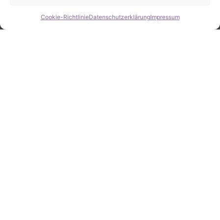
Cookie-Richtlinie
Datenschutzerklärung
Impressum
Hide chaty
ZAHLEN / FAKTEN
Erfolgsquote bei der
Fahrzeugsuche
Zahlreiche erfolgreiche Vermittlungen sprechen für
unsere gezielte und zuverlässige Fahrzeugsuche.
25
Jahre Erfahrung
100
%