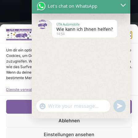
Let's chat on WhatsApp
UTA Automobile
Wie kann ich Ihnen helfen?
Einwilligung verwalten
14:54
Um dir ein optimales Erlebnis zu bieten, verwenden wir Technologien wie
Cookies, um Geräteinformationen zu speichern und/oder darauf
zuzugreifen. Wenn du diesen Technologien zustimmst, können wir Daten
wie das Surfverhalten oder eindeutige IDs auf dieser Website verarbeiten.
Wenn du deine Einwilligung nicht erteilst oder zurückziehst, können
bestimmte Merkmale und Funktionen beeinträchtigt werden.
Dienste verwalten
undefine
"+chaty_settings.lang.emoji_picker+"
Akzeptieren
WhatsApp Message
Ablehnen
Einstellungen ansehen