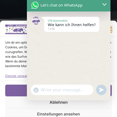
Let's chat on WhatsApp
UTA Automobile
Wie kann ich Ihnen helfen?
Einwilligung verwalten
12:06
Um dir ein optimales Erlebnis zu bieten, verwenden wir Technologien wie
Cookies, um Geräteinformationen zu speichern und/oder darauf
zuzugreifen. Wenn du diesen Technologien zustimmst, können wir Daten
wie das Surfverhalten oder eindeutige IDs auf dieser Website verarbeiten.
Wenn du deine Einwilligung nicht erteilst oder zurückziehst, können
bestimmte Merkmale und Funktionen beeinträchtigt werden.
Dienste verwalten
undefine
"+chaty_settings.lang.emoji_picker+"
Akzeptieren
WhatsApp Message
Ablehnen
Einstellungen ansehen