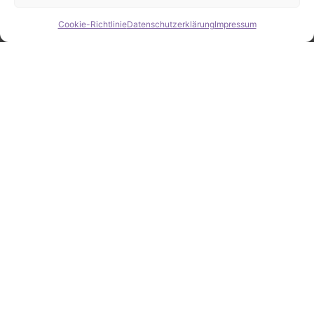
Cookie-Richtlinie
Datenschutzerklärung
Impressum
Hide chaty
ZAHLEN / FAKTEN
Erfolgsquote bei der
Fahrzeugsuche
Zahlreiche erfolgreiche Vermittlungen sprechen für
unsere gezielte und zuverlässige Fahrzeugsuche.
25
Jahre Erfahrung
100
%