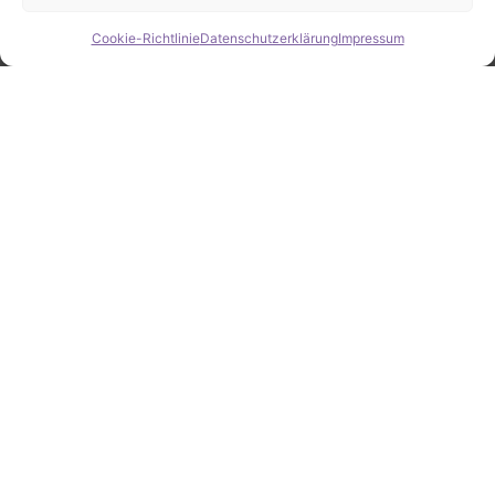
Cookie-Richtlinie
Datenschutzerklärung
Impressum
Hide chaty
ZAHLEN / FAKTEN
Erfolgsquote bei der
Fahrzeugsuche
Zahlreiche erfolgreiche Vermittlungen sprechen für
unsere gezielte und zuverlässige Fahrzeugsuche.
25
Jahre Erfahrung
100
%