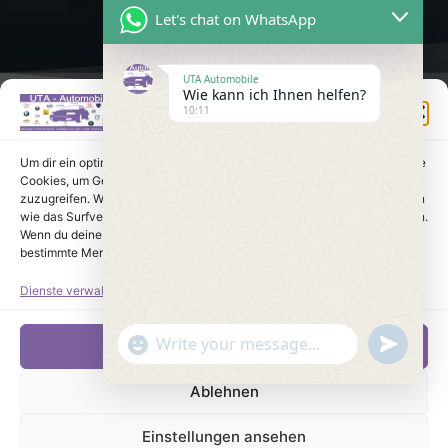
Let's chat on WhatsApp
UTA Automobile
Wie kann ich Ihnen helfen?
Einwilligung verwalten
10:11
Um dir ein optimales Erlebnis zu bieten, verwenden wir Technologien wie
Cookies, um Geräteinformationen zu speichern und/oder darauf
zuzugreifen. Wenn du diesen Technologien zustimmst, können wir Daten
wie das Surfverhalten oder eindeutige IDs auf dieser Website verarbeiten.
Wenn du deine Einwilligung nicht erteilst oder zurückziehst, können
bestimmte Merkmale und Funktionen beeinträchtigt werden.
Dienste verwalten
undefine
"+chaty_settings.lang.emoji_picker+"
Akzeptieren
WhatsApp Message
Ablehnen
Einstellungen ansehen