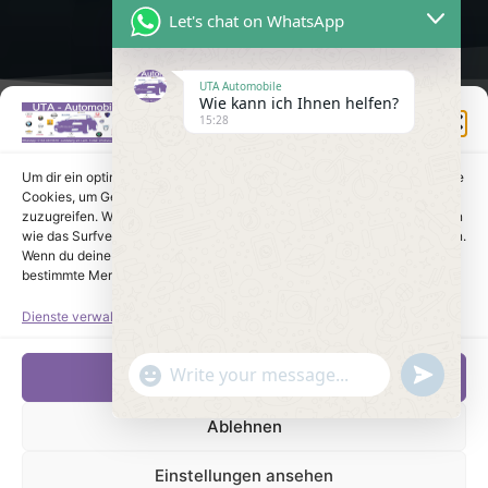
Let's chat on WhatsApp
UTA Automobile
Wie kann ich Ihnen helfen?
Einwilligung verwalten
15:28
Um dir ein optimales Erlebnis zu bieten, verwenden wir Technologien wie
Cookies, um Geräteinformationen zu speichern und/oder darauf
zuzugreifen. Wenn du diesen Technologien zustimmst, können wir Daten
wie das Surfverhalten oder eindeutige IDs auf dieser Website verarbeiten.
Wenn du deine Einwilligung nicht erteilst oder zurückziehst, können
bestimmte Merkmale und Funktionen beeinträchtigt werden.
Dienste verwalten
undefine
"+chaty_settings.lang.emoji_picker+"
Akzeptieren
WhatsApp Message
Ablehnen
Einstellungen ansehen