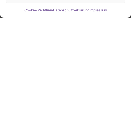
Cookie-Richtlinie
Datenschutzerklärung
Impressum
Hide chaty
ZAHLEN / FAKTEN
Erfolgsquote bei der
Fahrzeugsuche
Zahlreiche erfolgreiche Vermittlungen sprechen für
unsere gezielte und zuverlässige Fahrzeugsuche.
25
Jahre Erfahrung
100
%